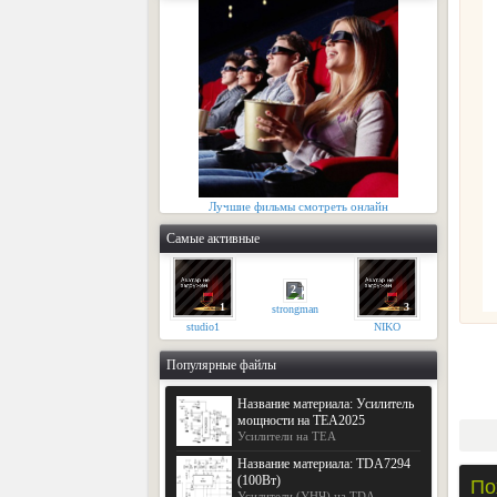
Лучшие фильмы смотреть онлайн
Самые активные
2
1
3
strongman
studio1
NIKO
Популярные файлы
Название материала: Усилитель
мощности на TEA2025
Усилители на TEA
Название материала: TDA7294
(100Вт)
По
Усилители (УНЧ) на TDA