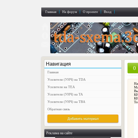
Главная
На форум
О проекте
Вход
Навигация
0
Главная
Усилители (УНЧ) на TDA
На
Усилители на TEA
Ма
Вы
Усилители (УНЧ) на TA
КН
КН
Усилители (УНЧ) на TBA
То
Обратная связь
Реклама на сайте