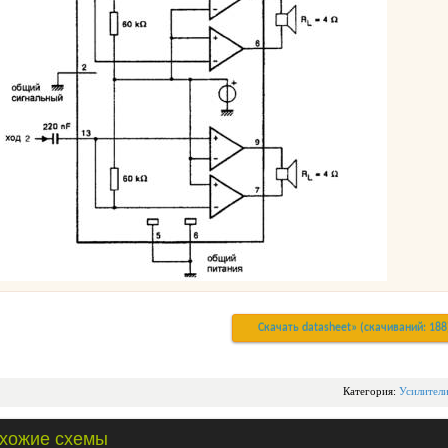
Скачать datasheet» (cкачиваний: 188
Категория:
Усилител
хожие схемы