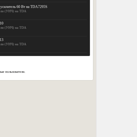
силитель 60 Вт на TDA7295S
ели (УНЧ) на TDA
10
ели (УНЧ) на TDA
13
ели (УНЧ) на TDA
ые пользователи.