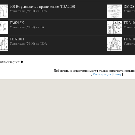
200 Вт усилитель с применением TDA2030
DMOS у
Усилители (УНЧ) на TDA
Усилит
TA8213K
TDA10
Усилители (УНЧ) на TA
Усилит
TDA1011
TDA10
Усилители (УНЧ) на TDA
Усилит
комментариев
:
0
Добавлять комментарии могут только зарегистрированн
[
Регистрация
|
Вход
]