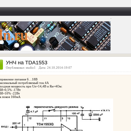
.
УНЧ на TDA1553
Опубликовал: studio1
Дата: 24.10.2014-19:07
пряжение питания 6…18В
ксимальный потребляемый ток 4А
ходная мощность при Uп=14,4В и Rн=4Ом:
И=0,5% -17Вт
И=10% -22Вт
к покоя 160мА